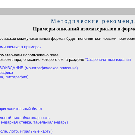
Методические рекоменд
Примеры описаний изоматериалов в фор
ссийский коммуникативный формат будет пополняться новыми примерами
поминаемые в примерах
зоматериалы использовано поле
кземпляра, описание которого см. в разделе
"Старопечатные издания"
ИЗДАНИЕ (монографическое описание)
графика
ра, литография)
пригласительный билет
льный лист, благодарность
ендарная стенка, табель-календарь)
поле, лото, игральные карты)