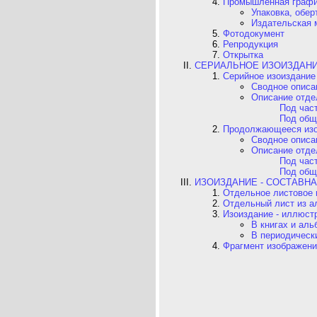
Промышленная граф
Упаковка, обер
Издательская м
Фотодокумент
Репродукция
Открытка
СЕРИАЛЬНОЕ ИЗОИЗДАН
Серийное изоиздание
Сводное описа
Описание отде
Под час
Под общ
Продолжающееся изо
Сводное описа
Описание отде
Под час
Под общ
ИЗОИЗДАНИЕ - СОСТАВНАЯ
Отдельное листовое и
Отдельный лист из а
Изоиздание - иллюст
В книгах и аль
В периодическ
Фрагмент изображени