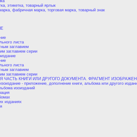
ика
тка, этикетка, товарный ярлык
арка, фабричная марка, торговая марка, товарный знак
ИЕ
ние
льного листа
тным заглавием
им заглавием серии
издание
ние
льного листа
тным заглавием
им заглавием серии
 ЧАСТЬ КНИГИ ИЛИ ДРУГОГО ДОКУМЕНТА. ФРАГМЕНТ ИЗОБРАЖЕНИЯ 
зоиздание - приложение, дополнение книги, альбома или другого издан
льбома изоизданий
рация
бомах
их изданиях
я