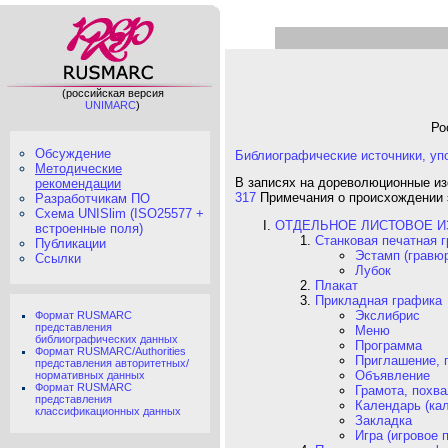
(российская версия
UNIMARC
)
Ро
Обсуждение
Библиографические источники, у
Методические
В записях на дореволюционные и
рекомендации
317
Примечания о происхождении э
Разработчикам ПО
Схема UNISlim (ISO25577 +
ОТДЕЛЬНОЕ ЛИСТОВОЕ ИЗО
встроенные поля)
Станковая печатная 
Публикации
Эстамп (гравю
Ссылки
Лубок
Плакат
Прикладная графика
Экслибрис
Формат RUSMARC
представления
Меню
библиографических данных
Программа
Формат RUSMARC/Authorities
Приглашение, 
представления авторитетных/
Объявление
нормативных данных
Формат RUSMARC
Грамота, похва
представления
Календарь (кал
классификационных данных
Закладка
Игра (игровое 