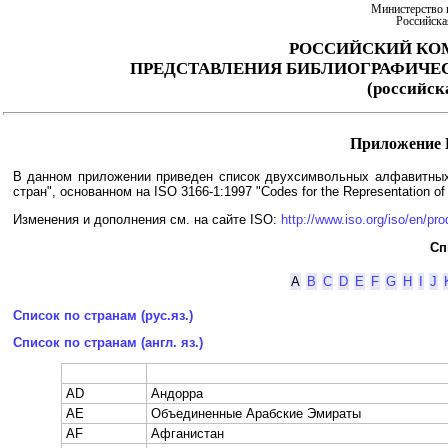
Министерство 
Российска
РОССИЙСКИЙ КО
ПРЕДСТАВЛЕНИЯ БИБЛИОГРАФИЧЕ
(российс
Приложение 
В данном приложении приведен список двухсимвольных алфавитных 
стран", основанном на ISO 3166-1:1997 "Codes for the Representation of
Изменения и дополнения см. на сайте ISO:
http://www.iso.org/iso/en/pr
Сп
A
B
C
D
E
F
G
H
I
J
Список по странам (рус.яз.)
Список по странам (англ. яз.)
AD
Андорра
AE
Объединенные Арабские Эмираты
AF
Афганистан