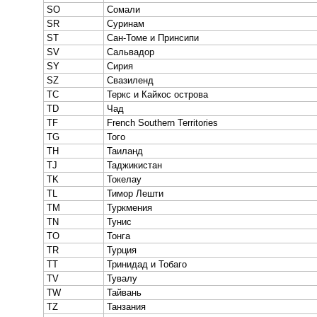
SO
Сомали
SR
Суринам
ST
Сан-Томе и Принсипи
SV
Сальвадор
SY
Сирия
SZ
Свазиленд
TC
Теркс и Кайкос острова
TD
Чад
TF
French Southern Territories
TG
Того
TH
Таиланд
TJ
Таджикистан
TK
Токелау
TL
Тимор Лешти
TM
Туркмения
TN
Тунис
TO
Тонга
TR
Турция
TT
Тринидад и Тобаго
TV
Тувалу
TW
Тайвань
TZ
Танзания