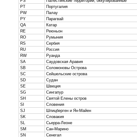
PS
Палестинские территории, оккупированные
PT
Португалия
PW
Палау
PY
Парагвай
QA
Катар
RE
Реюньон
RO
Румыния
RS
Сербия
RU
Россия
RW
Руанда
SA
Саудовская Аравия
SB
Соломоновы Острова
SC
Сейшельские острова
SD
Судан
SE
Швеция
SG
Сингапур
SH
Святой Елены остров
SI
Словения
SJ
Шпицберген и Ян-Майен
SK
Словакия
SL
Сьерра-Леоне
SM
Сан-Марино
SN
Сенегал