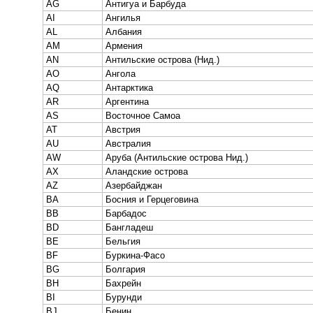
AG
Антигуа и Барбуда
AI
Ангилья
AL
Албания
AM
Армения
AN
Антильские острова (Нид.)
AO
Ангола
AQ
Антарктика
AR
Аргентина
AS
Восточное Самоа
AT
Австрия
AU
Австралия
AW
Аруба (Антильские острова Нид.)
AX
Аландские острова
AZ
Азербайджан
BA
Босния и Герцеговина
BB
Барбадос
BD
Бангладеш
BE
Бельгия
BF
Буркина-Фасо
BG
Болгария
BH
Бахрейн
BI
Бурунди
BJ
Бенин