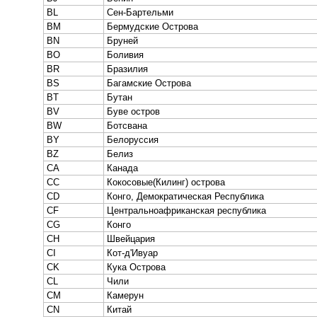
BL
Сен-Бартельми
BM
Бермудские Острова
BN
Бруней
BO
Боливия
BR
Бразилия
BS
Багамские Острова
BT
Бутан
BV
Буве остров
BW
Ботсвана
BY
Белоруссия
BZ
Белиз
CA
Канада
CC
Кокосовые(Килинг) острова
CD
Конго, Демократическая Республика
CF
Центральноафриканская республика
CG
Конго
CH
Швейцария
CI
Кот-д'Ивуар
CK
Кука Острова
CL
Чили
CM
Камерун
CN
Китай