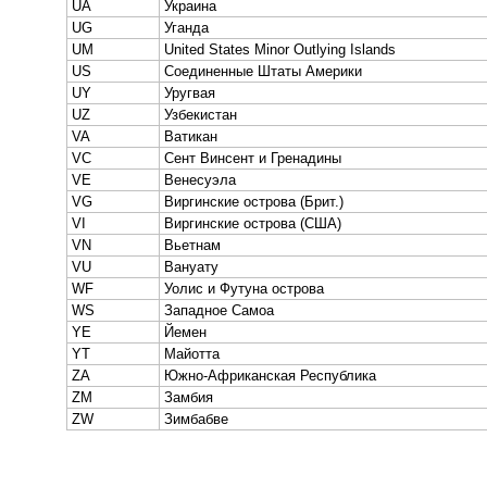
UA
Украина
UG
Уганда
UM
United States Minor Outlying Islands
US
Соединенные Штаты Америки
UY
Уругвая
UZ
Узбекистан
VA
Ватикан
VC
Сент Винсент и Гренадины
VE
Венесуэла
VG
Виргинские острова (Брит.)
VI
Виргинские острова (США)
VN
Вьетнам
VU
Вануату
WF
Уолис и Футуна острова
WS
Западное Самоа
YE
Йемен
YT
Майотта
ZA
Южно-Африканская Республика
ZM
Замбия
ZW
Зимбабве