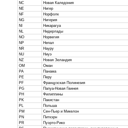
NC
Новая Каледония
NE
Нигер
NF
Норфолк
NG
Нигерия
NI
Никарагуа
NL
Нидерлады
NO
Норвегия
NP
Непал
NR
Науру
NU
Ниуэ
NZ
Новая Зеландия
OM
Оман
PA
Панама
PE
Перу
PF
Французская Полинезия
PG
Папуа-Новая Гвинея
PH
Филиппины
PK
Пакистан
PL
Польша
PM
Сен-Пьер и Микелон
PN
Питкэрн
PR
Пуэрто-Рико