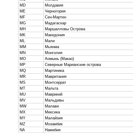
MD
Молдавия
ME
Черногория
MF
Сен-Мартен
MG
Мадагаскар
MH
Маршалловы Острова
MK
Македония
ML
Мали
MM
Мьянма
MN
Монголия
MO
Аомынь (Макао)
MP
Северные Марианские острова
MQ
Мартиника
MR
Мавритания
MS
Монтсеррат
MT
Мальта
MU
Маврикий
MV
Мальдивы
MW
Малави
MX
Мексика
MY
Малайзия
MZ
Мозамбик
NA
Намибия