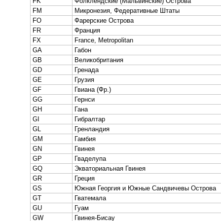
FK
Фолклендские (Мальвинские) Острова
FM
Микронезия, Федеративные Штаты
FO
Фарерские Острова
FR
Франция
FX
France, Metropolitan
GA
Габон
GB
Великобритания
GD
Гренада
GE
Грузия
GF
Гвиана (Фр.)
GG
Гернси
GH
Гана
GI
Гибралтар
GL
Гренландия
GM
Гамбия
GN
Гвинея
GP
Гваделупа
GQ
Экваториальная Гвинея
GR
Греция
GS
Южная Георгия и Южные Сандвичевы Острова
GT
Гватемала
GU
Гуам
GW
Гвинея-Бисау