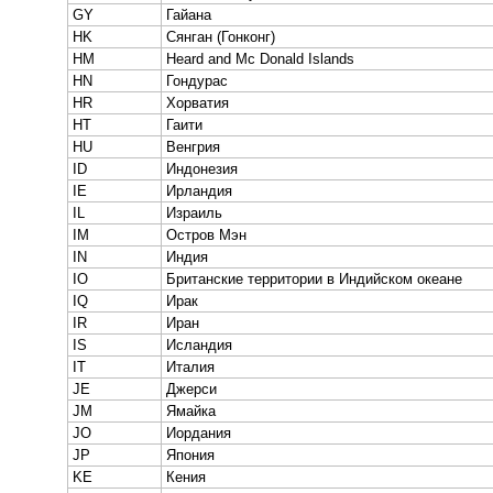
GY
Гайана
HK
Сянган (Гонконг)
HM
Heard and Mc Donald Islands
HN
Гондурас
HR
Хорватия
HT
Гаити
HU
Венгрия
ID
Индонезия
IE
Ирландия
IL
Израиль
IM
Остров Мэн
IN
Индия
IO
Британские территории в Индийском океане
IQ
Ирак
IR
Иран
IS
Исландия
IT
Италия
JE
Джерси
JM
Ямайка
JO
Иордания
JP
Япония
KE
Кения