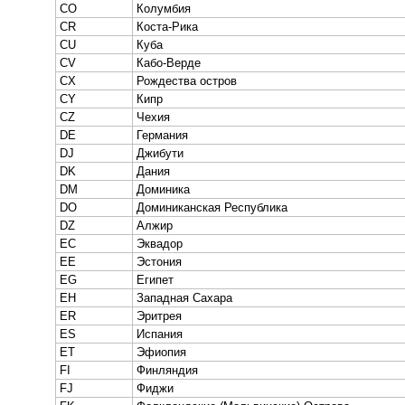
CO
Колумбия
CR
Коста-Рика
CU
Куба
CV
Кабо-Верде
CX
Рождества остров
CY
Кипр
CZ
Чехия
DE
Германия
DJ
Джибути
DK
Дания
DM
Доминика
DO
Доминиканская Республика
DZ
Алжир
EC
Эквадор
EE
Эстония
EG
Египет
EH
Западная Сахара
ER
Эритрея
ES
Испания
ET
Эфиопия
FI
Финляндия
FJ
Фиджи