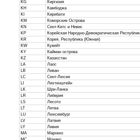
KG
Киргизия
KH
Камбоджа
KI
Кирибати
KM
Коморские Острова
KN
Сент-Китс и Невис
KP
Корейская Народно-Демократическая Республик
KR
Корея, Республика (Южная)
KW
Кувейт
KY
Кайман острова
KZ
Казахстан
LA
Лаос
LB
Ливан
LC
Сент-Люсия
LI
Лихтенштейн
LK
Шри-Ланка
LR
Либерия
LS
Лесото
LT
Литва
LU
Люксембург
LV
Латвия
LY
Ливия
MA
Марокко
MC
Монако